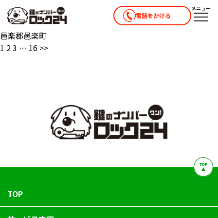
メニュー
電話をかける
メニ
邑楽郡邑楽町
1
2
3
…
16
>>
TOP