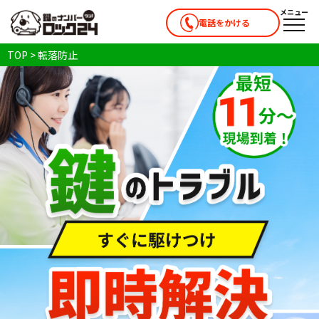
メニュー
電話をかける
メニ
TOP
>
転落防止