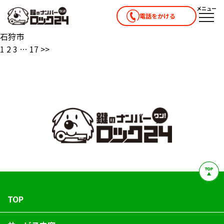
メニュー
電話をかける
メニ
石狩市
1
2
3
…
17
>>
TOP