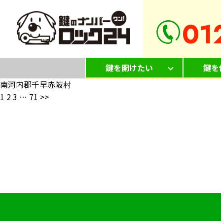
01
鍵を開けたい
鍵を
南河内郡千早赤阪村
1
2
3
…
71
>>