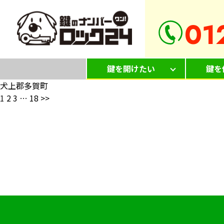
01
鍵を開けたい
鍵を
犬上郡多賀町
1
2
3
…
18
>>