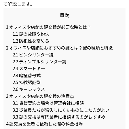
て解説します。
目次
1
オフィスや店舗の鍵交換が必要な時とは？
1.1
鍵の故障や紛失
1.2
防犯性を高める
2
オフィスや店舗におすすめの鍵とは？鍵の種類と特徴
2.1
ピンシリンダー錠
2.2
ディンプルシリンダー錠
2.3
スマートキー
2.4
暗証番号式
2.5
指紋認証型
2.6
キーレックス
3
オフィスや店舗の鍵交換の注意点
3.1
賃貸契約の場合は管理会社に相談
3.2
従業員たちが紛失しにくいものにした方がよい
3.3
鍵の交換は専門業者に相談するのがおすすめ
4
鍵交換を業者に依頼した際の料金相場