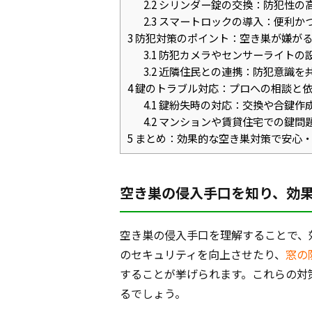
2.2
シリンダー錠の交換：防犯性の
2.3
スマートロックの導入：便利か
3
防犯対策のポイント：空き巣が嫌が
3.1
防犯カメラやセンサーライトの
3.2
近隣住民との連携：防犯意識を
4
鍵のトラブル対応：プロへの相談と
4.1
鍵紛失時の対応：交換や合鍵作
4.2
マンションや賃貸住宅での鍵問
5
まとめ：効果的な空き巣対策で安心
空き巣の侵入手口を知り、効
空き巣の侵入手口を理解することで、
のセキュリティを向上させたり、
窓の
することが挙げられます。これらの対
るでしょう。