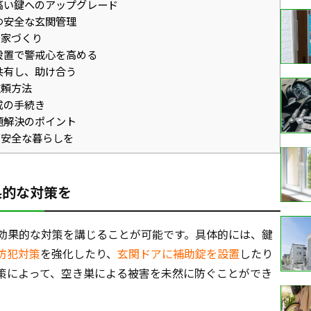
高い鍵へのアップグレード
つ安全な玄関管理
る家づくり
設置で警戒心を高める
共有し、助け合う
依頼方法
成の手続き
題解決のポイント
・安全な暮らしを
果的な対策を
効果的な対策を講じることが可能です。具体的には、鍵
防犯対策
を強化したり、
玄関ドアに補助錠を設置
したり
策によって、空き巣による被害を未然に防ぐことができ