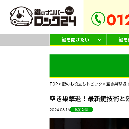
01
鍵を開けたい
鍵を
TOP
>
鍵のお役立ちトピック
>
空き巣撃退
空き巣撃退！最新鍵技術と
2024.03.16
防犯対策