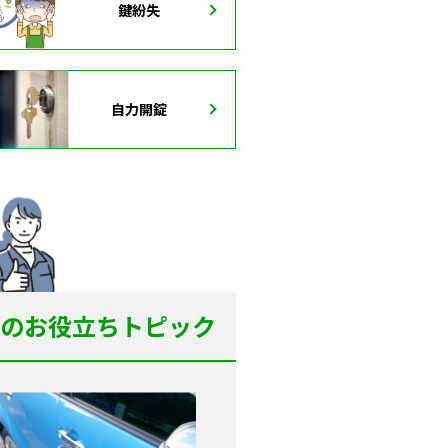
鍵紛失
自力開錠
のお役立ちトピック