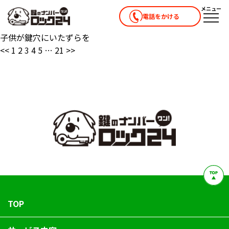
メニュー
電話をかける
メニ
子供が鍵穴にいたずらを
<<
1
2
3
4
5
…
21
>>
TOP