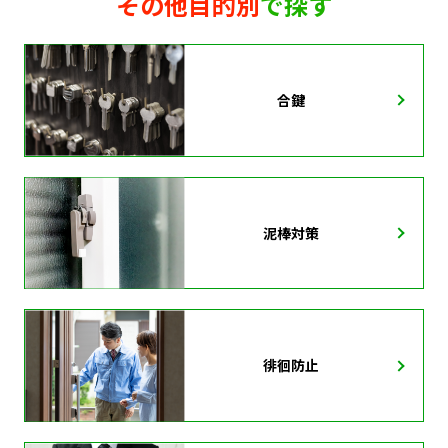
その他目的別
で探す
合鍵
泥棒対策
徘徊防止