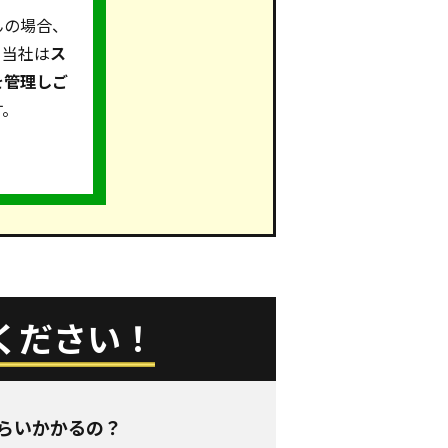
んの場合、
。当社は
ス
を管理しご
す。
ください！
らいかかるの？