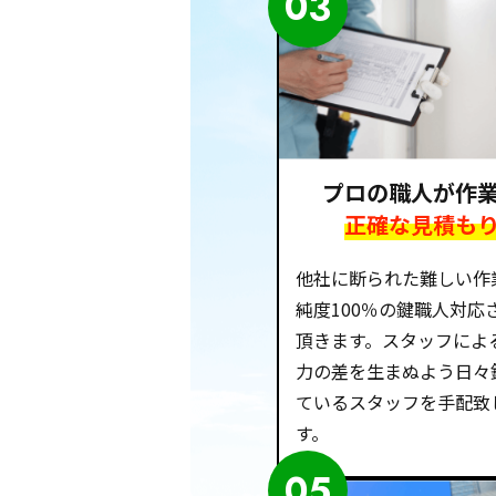
03
プロの職人が作
正確な見積も
他社に断られた難しい作
純度100％の鍵職人対応
頂きます。スタッフによ
力の差を生まぬよう日々
ているスタッフを手配致
す。
05