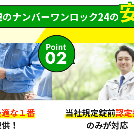
鍵のナンバーワンロック24の
最適な１番
当社規定錠前
認定
提供！
のみが対応