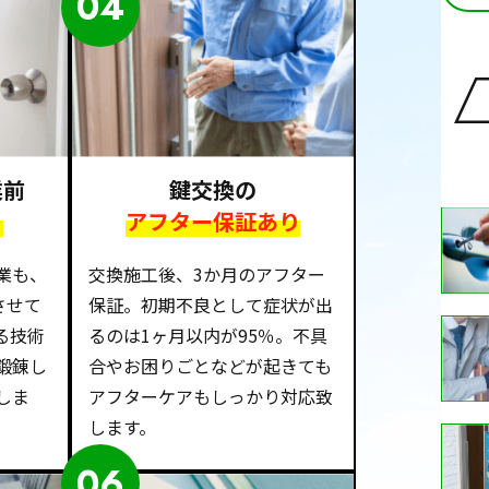
04
業前
鍵交換の
り
アフター保証あり
業も、
交換施工後、3か月のアフター
させて
保証。初期不良として症状が出
る技術
るのは1ヶ月以内が95％。不具
鍛錬し
合やお困りごとなどが起きても
しま
アフターケアもしっかり対応致
します。
06