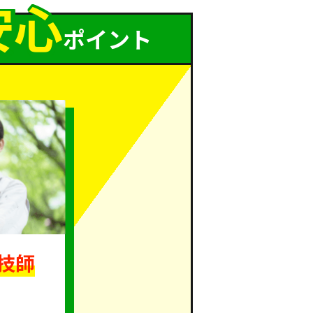
安
心
ポイント
技師