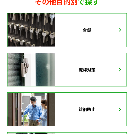
その他目的別
で探す
合鍵
泥棒対策
徘徊防止