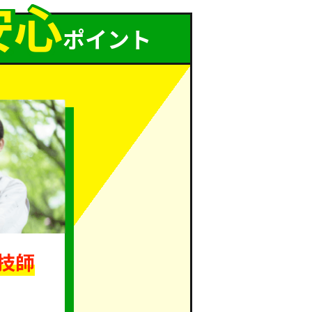
安
心
ポイント
技師