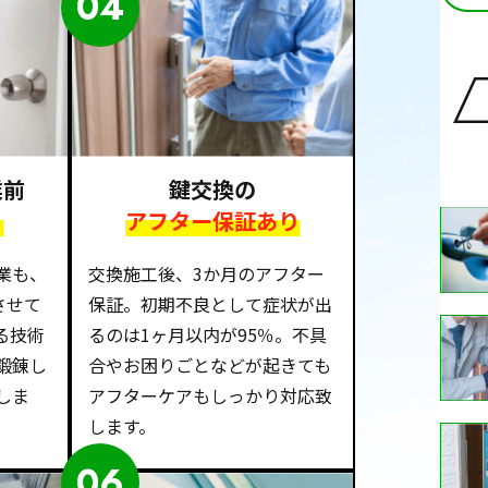
04
業前
鍵交換の
り
アフター保証あり
業も、
交換施工後、3か月のアフター
させて
保証。初期不良として症状が出
る技術
るのは1ヶ月以内が95％。不具
鍛錬し
合やお困りごとなどが起きても
しま
アフターケアもしっかり対応致
します。
06