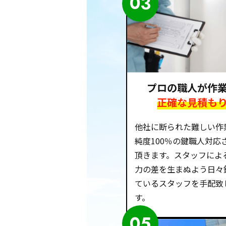
03
プロの職人が作
正確な見積も
他社に断られた難しい作
純度100％の鍵職人対応
頂きます。スタッフによ
力の差を生まぬよう日々
ているスタッフを手配致
す。
05