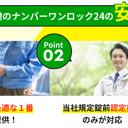
鍵のナンバーワンロック24の
最適な１番
当社規定錠前
認定
提供！
のみが対応