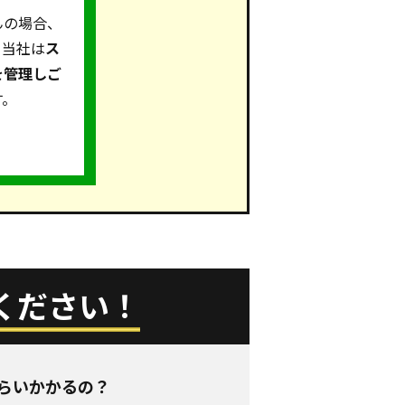
んの場合、
。当社は
ス
を管理しご
す。
ください！
らいかかるの？