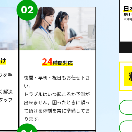
02
24
付け
時間対応
フを手
夜間・早朝・祝日もお任せ下さ
い。
く解決
トラブルはいつ起こるか予測が
タッフ
出来ません。困ったときに頼っ
て頂ける体制を常に準備してお
ります。