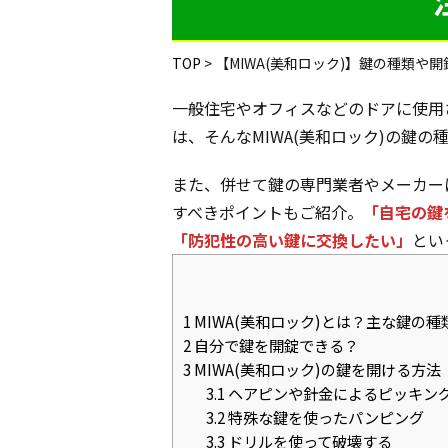
TOP
>
【MIWA(美和ロック)】鍵の種類
一般住宅やオフィスなどのドアに使用
は、そんなMIWA(美和ロック)の鍵
また、併せて鍵の専門業者やメーカー
すべきポイントもご紹介。
「自宅の鍵
「防犯性の高い鍵に交換したい」
とい
1
MIWA(美和ロック)とは？主な鍵の種
2
自分で鍵を開錠できる？
3
MIWA(美和ロック)の鍵を開ける方法
3.1
ヘアピンや針金によるピッキン
3.2
特殊な鍵を使ったパンピング
3.3
ドリルを使って破壊する