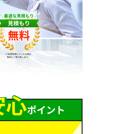
安
心
ポイント