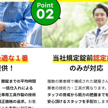
最適な１番
当社規定錠前
認定
提供！
のみが対応
。
開錠までの平均時間
複数の業者様で構成された鍵屋さ
上。一括仕入れによる
業者の技術力・工具が異なります
社専用工具作製の技術
タッフの育成から能力の把握まで
適正価格の追求。
お客
安心頂けるスタッフを手配
致しま