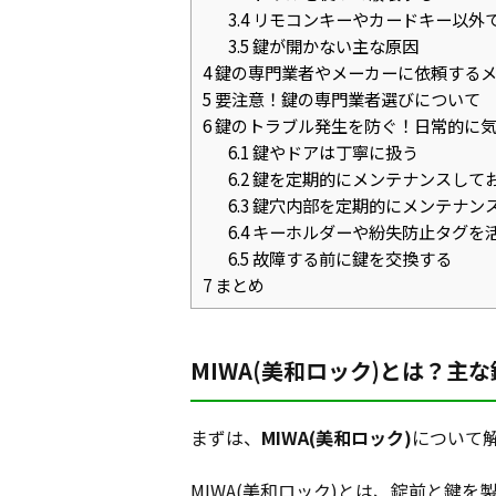
3.4
リモコンキーやカードキー以外
3.5
鍵が開かない主な原因
4
鍵の専門業者やメーカーに依頼する
5
要注意！鍵の専門業者選びについて
6
鍵のトラブル発生を防ぐ！日常的に
6.1
鍵やドアは丁寧に扱う
6.2
鍵を定期的にメンテナンスして
6.3
鍵穴内部を定期的にメンテナン
6.4
キーホルダーや紛失防止タグを
6.5
故障する前に鍵を交換する
7
まとめ
MIWA(美和ロック)とは？主
まずは、
MIWA(美和ロック)
について
MIWA(美和ロック)とは、錠前と鍵を