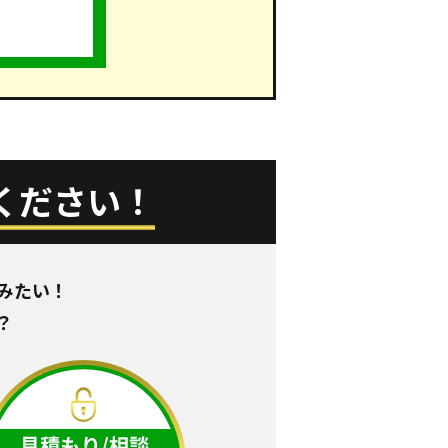
ください！
みたい！
？