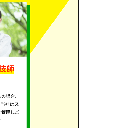
技師
んの場合、
。当社は
ス
を管理しご
す。