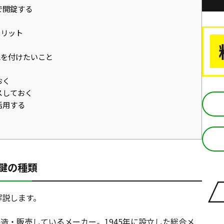
で開錠する
メリット
気を付けたいこと
おく
スしておく
活用する
な鍵の種類
解説します。
製造・販売しているメーカー。1945年に設立した総合メ