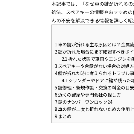
本記事では、「なぜ車の鍵が折れるの
処法、スペアキーの情報やおすすめの
んの不安を解決できる情報を詳しく紹
1
車の鍵が折れる主な原因とは？金属
2
鍵が折れた場合にまず確認すべきポイ
2.1
折れた状態で車両やエンジンを
3
スペアキーや合鍵がない場合の対処方
4
鍵が折れた時に考えられるトラブル
4.1
シリンダーやドアに鍵が残った
5
鍵修理・新規作製・交換の料金の目安
6
近くの鍵屋や専門会社の探し方
7
鍵のナンバーワンロック24
8
車の鍵が二度と折れないための使用上
9
まとめ