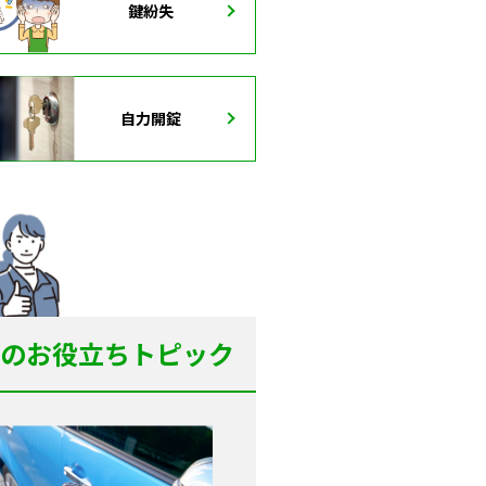
鍵紛失
自力開錠
のお役立ちトピック