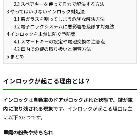
2.3
スペアキーを使って自力で解決する方法
3
やってはいけないインロック対処法
3.1
窓ガラスを割ってしまう危険な解決方法
3.2
電子ロックシステムに悪影響を及ぼす対処法
4
インロックを未然に防ぐ予防策
4.1
スマートキーの設定や電池交換の注意点
4.2
車内での鍵の取り扱いと保管方法
5
まとめ
インロックが起こる理由とは？
インロック
は
自動車のドアがロックされた状態で、鍵が車
内に取り残される現象
です。インロックが起こる理由は主
に以下の3つです。
■
鍵の紛失や持ち忘れ