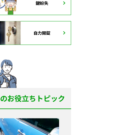
鍵紛失
自力開錠
のお役立ちトピック