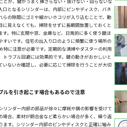
ことが、鍵がうまく挿さらない・抜けない・回らないな
入口となるシリンダーは、内部にピンやディスク、バネ
れらの隙間にゴミや細かいホコリが入り込むことで、動
目に見えなくても、掃除をせずに長期間放置しておくと
ます。特に玄関や窓、金庫など、日常的に多く使う鍵ほ
やすいです。住宅の出入り口のように頻繁に使う場所の
め特に注意が必要です。定期的な清掃やダスターの利用
、トラブル回避には効果的です。鍵の動きがおかしいと
ていないか確認し、必要に応じて掃除を行うことが大切
ブルを引き起こす場合もあるので注意
シリンダー内部の部品が徐々に摩耗や錆の影響を受けて
の場合、素材が銅合金など柔らかい場合が多く、繰り返
ります。シリンダー内部のピンやディスクと正確に噛み