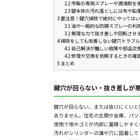
2.2
市販の専用スプレーや潤滑剤を
2.3
鍵本体の汚れ落としには布や鉛
3
要注意！鍵穴掃除で絶対にやってはい
3.1
油や一般的な防錆スプレーの利
3.2
無理な力で抜き差しや回転させ
4
掃除をしても改善しない鍵穴トラブル
4.1
自己解決が難しい故障や部品交
4.2
修理や交換を依頼するときの確
5
まとめ
鍵穴が回らない・抜き差しが
鍵穴が回らない、または抜けにくいと
ありません。住宅の玄関や金庫、パソ
使用で埃やゴミが内部に蓄積しやすく
汚れがシリンダーの溝や穴に固着して