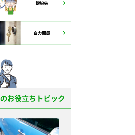
鍵紛失
自力開錠
のお役立ちトピック