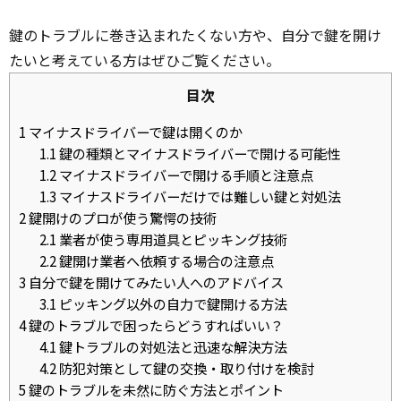
鍵のトラブルに巻き込まれたくない方や、自分で鍵を開け
たいと考えている方はぜひご覧ください。
目次
1
マイナスドライバーで鍵は開くのか
1.1
鍵の種類とマイナスドライバーで開ける可能性
1.2
マイナスドライバーで開ける手順と注意点
1.3
マイナスドライバーだけでは難しい鍵と対処法
2
鍵開けのプロが使う驚愕の技術
2.1
業者が使う専用道具とピッキング技術
2.2
鍵開け業者へ依頼する場合の注意点
3
自分で鍵を開けてみたい人へのアドバイス
3.1
ピッキング以外の自力で鍵開ける方法
4
鍵のトラブルで困ったらどうすればいい？
4.1
鍵トラブルの対処法と迅速な解決方法
4.2
防犯対策として鍵の交換・取り付けを検討
5
鍵のトラブルを未然に防ぐ方法とポイント