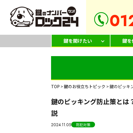
01
鍵を開けたい
鍵を
TOP
>
鍵のお役立ちトピック
>
鍵のピッキ
鍵のピッキング防止策とは
説
2024.11.05
防犯対策