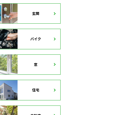
玄関
バイク
窓
住宅