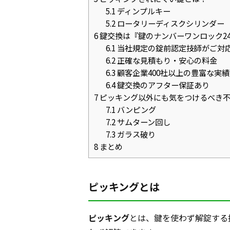
5.1
ディンプルキー
5.2
ロータリーディスクシリンダー
6
鍵交換は『鍵のナンバーワンロック2
6.1
当社規定の錠前認定技師がご対
6.2
正確な見積もり・安心の料金
6.3
顧客企業400社以上の豊富な実績
6.4
鍵交換のアフター保証あり
7
ピッキング以外にも気をつけるべき
7.1
バンピング
7.2
サムターン回し
7.3
ガラス破り
8
まとめ
ピッキングとは
ピッキング
とは、鍵を使わず解錠する