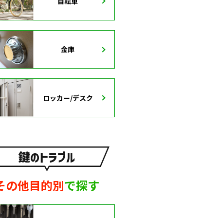
自転車
金庫
ロッカー/デスク
その他目的別
で探す